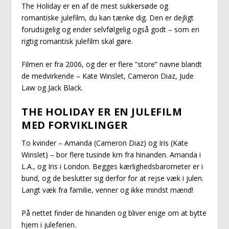
The Holiday er en af de mest sukkersøde og
romantiske julefilm, du kan tænke dig. Den er dejligt
forudsigelig og ender selvfølgelig også godt – som en
rigtig romantisk julefilm skal gøre.
Filmen er fra 2006, og der er flere ”store” navne blandt
de medvirkende – Kate Winslet, Cameron Diaz, Jude
Law og Jack Black.
THE HOLIDAY ER EN JULEFILM
MED FORVIKLINGER
To kvinder – Amanda (Cameron Diaz) og Iris (Kate
Winslet) – bor flere tusinde km fra hinanden. Amanda i
L.A., og Iris i London. Begges kærlighedsbarometer er i
bund, og de beslutter sig derfor for at rejse væk i julen.
Langt væk fra familie, venner og ikke mindst mænd!
På nettet finder de hinanden og bliver enige om at bytte
hjem i juleferien.