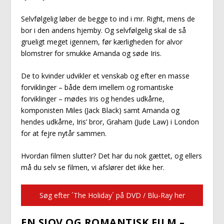
Selvfølgelig løber de begge to ind i mr. Right, mens de
bor i den andens hjemby. Og selvfølgelig skal de så
grueligt meget igennem, før kærligheden for alvor
blomstrer for smukke Amanda og søde Iris.
De to kvinder udvikler et venskab og efter en masse
forviklinger – både dem imellem og romantiske
forviklinger – mødes Iris og hendes udkårne,
komponisten Miles (Jack Black) samt Amanda og
hendes udkårne, Iris’ bror, Graham (Jude Law) i London
for at fejre nytår sammen.
Hvordan filmen slutter? Det har du nok gættet, og ellers
må du selv se filmen, vi afslører det ikke her.
Søg efter ´The Holiday´ på DVD / Blu-Ray her
EN SJOV OG ROMANTISK FILM –