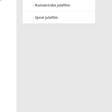
Romantiske julefilm
Sjove julefilm