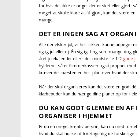
for hvis det ikke er noget der er sket eller gjort, så
meget at skulle klare at få gjort, kan det være e
mange.
DET ER INGEN SAG AT ORGANI
Alle der elsker jul, vil helt sikkert kunne udpege 
rigtig jul eller ej. Én vigtigt ting som mange do
året julekalender eller i det mindste se 1-2
gode ju
hylderne, så er flimmerkassen også proppet med e
kræver det næsten en helt plan over hvad der ska
Når der skal organiseres kan det være en god idé 
klæbepuder kan du hænge dine planer op for f.e
DU KAN GODT GLEMME EN AF
ORGANISER I HJEMMET
Er du en meget kreativ person, kan du med forde
hvad du skal huske at foretage dig de forskellige 