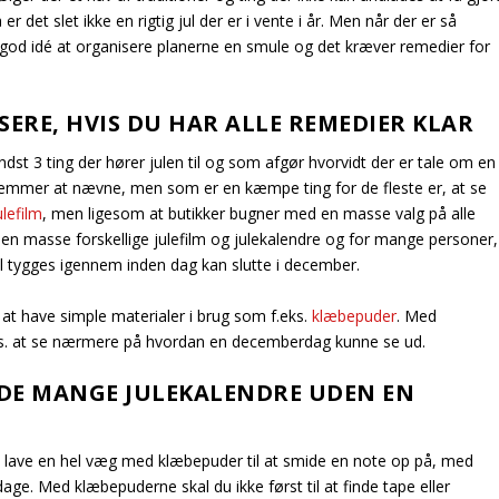
 er det slet ikke en rigtig jul der er i vente i år. Men når der er så
n god idé at organisere planerne en smule og det kræver remedier for
SERE, HVIS DU HAR ALLE REMEDIER KLAR
mindst 3 ting der hører julen til og som afgør hvorvidt der er tale om en
g glemmer at nævne, men som er en kæmpe ting for de fleste er, at se
lefilm
, men ligesom at butikker bugner med en masse valg på alle
n masse forskellige julefilm og julekalendre og for mange personer,
l tygges igennem inden dag kan slutte i december.
at have simple materialer i brug som f.eks.
klæbepuder
. Med
ks. at se nærmere på hvordan en decemberdag kunne se ud.
 DE MANGE JULEKALENDRE UDEN EN
l lave en hel væg med klæbepuder til at smide en note op på, med
dage. Med klæbepuderne skal du ikke først til at finde tape eller