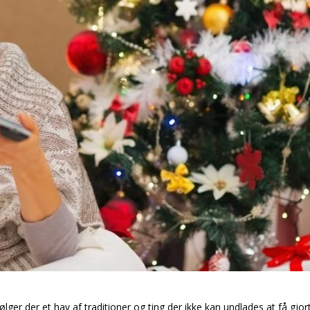
ølger der et hav af traditioner og ting der ikke kan undlades at få gjor